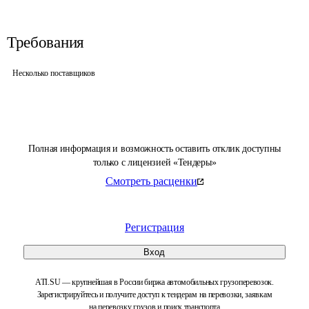
Требования
Несколько поставщиков
Полная информация и возможность оставить отклик доступны
только с лицензией «Тендеры»
Смотреть расценки
Регистрация
Вход
ATI.SU — крупнейшая в России биржа автомобильных грузоперевозок.
Зарегистрируйтесь и получите доступ к тендерам на перевозки, заявкам
на перевозку грузов и поиск транспорта