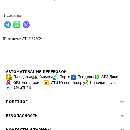
Поделиться
ID тендера в ATI.SU
26924
АВТОМАТИЗАЦИЯ ПЕРЕВОЗОК
Площадки
Заказы
Торги
Тендеры
АТИ-Доки
GPS-мониторинг
АТИ Мессенджер
Цепочки грузов
API ATI.SU
ПОЛЕЗНОЕ
Расчет расстояний
БЕЗОПАСНОСТЬ
Академия ATI.SU
ATI.SU о безопасности
Звезды ATI.SU на вашем сайте
КОНТАКТЫ И ТАРИФЫ