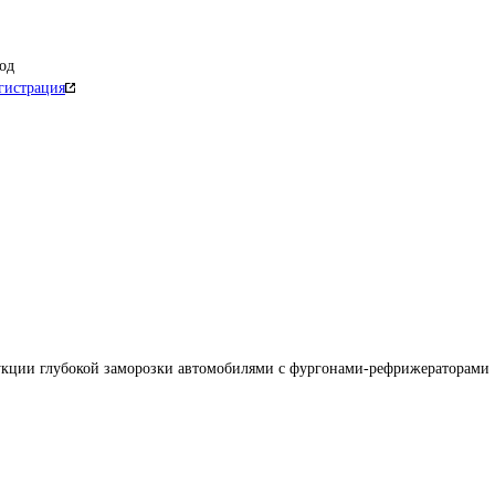
од
гистрация
укции глубокой заморозки автомобилями с фургонами-рефрижераторами 