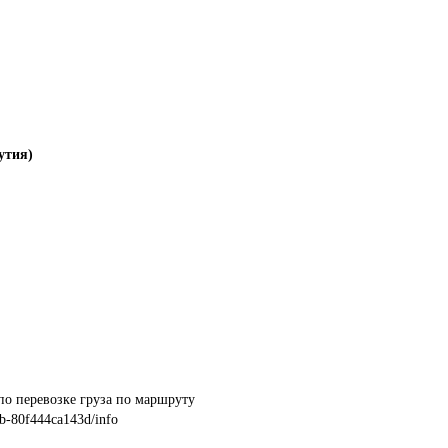
утия)
b-80f444ca143d/info