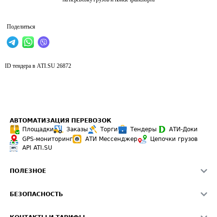
Поделиться
ID тендера в ATI.SU
26872
АВТОМАТИЗАЦИЯ ПЕРЕВОЗОК
Площадки
Заказы
Торги
Тендеры
АТИ-Доки
GPS-мониторинг
АТИ Мессенджер
Цепочки грузов
API ATI.SU
ПОЛЕЗНОЕ
Расчет расстояний
БЕЗОПАСНОСТЬ
Академия ATI.SU
ATI.SU о безопасности
Звезды ATI.SU на вашем сайте