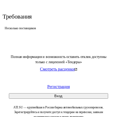
Требования
Несколько поставщиков
Полная информация и возможность оставить отклик доступны
только с лицензией «Тендеры»
Смотреть расценки
Регистрация
Вход
ATI.SU — крупнейшая в России биржа автомобильных грузоперевозок.
Зарегистрируйтесь и получите доступ к тендерам на перевозки, заявкам
на перевозку грузов и поиск транспорта