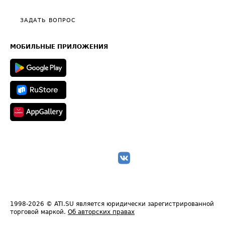
Видео по работе с ATI.SU
Политика конфиденциальности
Полезное по перевозкам
Общие положения
ЗАДАТЬ ВОПРОС
Часто задаваемые вопросы (FAQ)
Карта сайта
Техническая информация
МОБИЛЬНЫЕ ПРИЛОЖЕНИЯ
1998-2026
© ATI.SU является юридически зарегистрированной
торговой маркой.
Об авторских правах