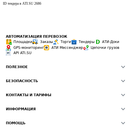
ID тендера в ATI.SU
2686
АВТОМАТИЗАЦИЯ ПЕРЕВОЗОК
Площадки
Заказы
Торги
Тендеры
АТИ-Доки
GPS-мониторинг
АТИ Мессенджер
Цепочки грузов
API ATI.SU
ПОЛЕЗНОЕ
Расчет расстояний
БЕЗОПАСНОСТЬ
Академия ATI.SU
ATI.SU о безопасности
Звезды ATI.SU на вашем сайте
КОНТАКТЫ И ТАРИФЫ
Памятка по проверке контрагентов
Индекс ATI.SU FTL РФ
О системе ATI.SU
Светофор+
Средние ставки
ИНФОРМАЦИЯ
Контактная информация
Страхование
Выгодные направления
Блог
Реклама на сайте
О формировании Паспорта
ПОМОЩЬ
Эксклюзивные материалы
Тарифы