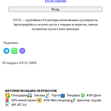
Регистрация
Вход
ATI.SU — крупнейшая в России биржа автомобильных грузоперевозок.
Зарегистрируйтесь и получите доступ к тендерам на перевозки, заявкам
на перевозку грузов и поиск транспорта
Поделиться
ID тендера в ATI.SU
26859
АВТОМАТИЗАЦИЯ ПЕРЕВОЗОК
Площадки
Заказы
Торги
Тендеры
АТИ-Доки
GPS-мониторинг
АТИ Мессенджер
Цепочки грузов
API ATI.SU