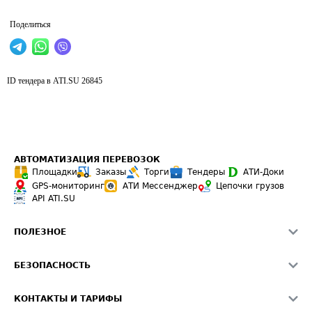
Поделиться
ID тендера в ATI.SU
26845
АВТОМАТИЗАЦИЯ ПЕРЕВОЗОК
Площадки
Заказы
Торги
Тендеры
АТИ-Доки
GPS-мониторинг
АТИ Мессенджер
Цепочки грузов
API ATI.SU
ПОЛЕЗНОЕ
Расчет расстояний
БЕЗОПАСНОСТЬ
Академия ATI.SU
ATI.SU о безопасности
Звезды ATI.SU на вашем сайте
КОНТАКТЫ И ТАРИФЫ
Памятка по проверке контрагентов