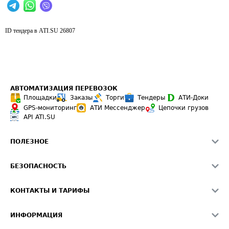
ID тендера в ATI.SU
26807
АВТОМАТИЗАЦИЯ ПЕРЕВОЗОК
Площадки
Заказы
Торги
Тендеры
АТИ-Доки
GPS-мониторинг
АТИ Мессенджер
Цепочки грузов
API ATI.SU
ПОЛЕЗНОЕ
Расчет расстояний
БЕЗОПАСНОСТЬ
Академия ATI.SU
ATI.SU о безопасности
Звезды ATI.SU на вашем сайте
КОНТАКТЫ И ТАРИФЫ
Памятка по проверке контрагентов
Индекс ATI.SU FTL РФ
О системе ATI.SU
Светофор+
Средние ставки
ИНФОРМАЦИЯ
Контактная информация
Страхование