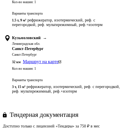
Кол-во машин:
1
Варианты транспорта
рефрижератор, изотермический, реф. с
1.5 т
,
9 м³
перегородкой, реф. мультирежимный, реф.+изотерм
Кузьмоловский
→
Ленинградская обл.
Санкт-Петербург
Санкт-Петербург
Маршрут на карте
32
км
Кол-во машин:
1
Варианты транспорта
рефрижератор, изотермический, реф. с перегородкой,
3 т
,
15 м³
реф. мультирежимный, реф.+изотерм
Тендерная документация
Доступно только с лицензией «Тендеры» за 750 ₽ в мес