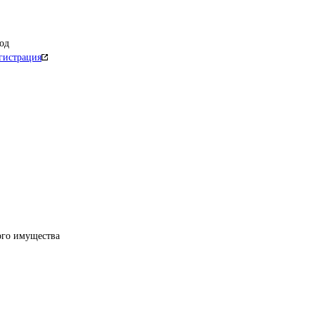
од
гистрация
ого имущества