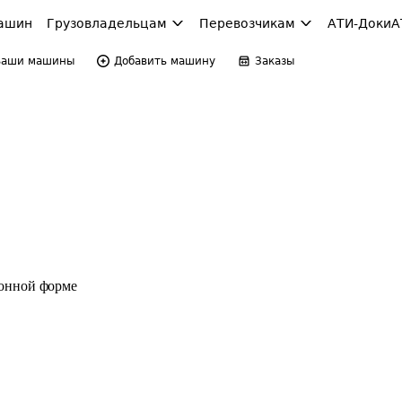
ашин
Грузовладельцам
Перевозчикам
АТИ-Доки
А
Ваши машины
Добавить машину
Заказы
ронной форме