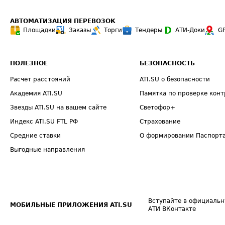
АВТОМАТИЗАЦИЯ ПЕРЕВОЗОК
Площадки
Заказы
Торги
Тендеры
АТИ-Доки
G
ПОЛЕЗНОЕ
БЕЗОПАСНОСТЬ
Расчет расстояний
ATI.SU о безопасности
Академия ATI.SU
Памятка по проверке конт
Звезды ATI.SU на вашем сайте
Светофор+
Индекс ATI.SU FTL РФ
Страхование
Средние ставки
О формировании Паспорт
Выгодные направления
Вступайте в официальн
МОБИЛЬНЫЕ ПРИЛОЖЕНИЯ ATI.SU
АТИ ВКонтакте