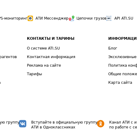
PS-мониторинг
АТИ Мессенджер
Цепочки грузов
API ATI.SU
КОНТАКТЫ И ТАРИФЫ
ИНФОРМАЦИ
О системе ATI.SU
Блог
рагентов
Контактная информация
Эксклюзивные
Реклама на сайте
Политика кон
Тарифы
Общие полож
а
Карта сайта
ую группу
Вступайте в официальную группу
Канал АТИ с 
АТИ в Одноклассниках
по работе с с