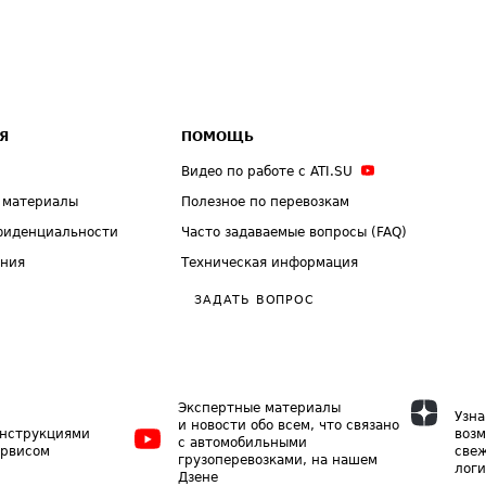
Я
ПОМОЩЬ
Видео по работе с ATI.SU
 материалы
Полезное по перевозкам
фиденциальности
Часто задаваемые вопросы (FAQ)
ения
Техническая информация
ЗАДАТЬ ВОПРОС
Экспертные материалы
Узна
и новости обо всем, что связано
инструкциями
возм
с автомобильными
ервисом
свеж
грузоперевозками, на нашем
логи
Дзене