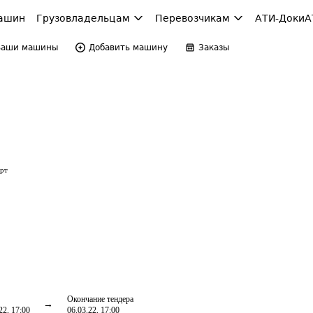
ашин
Грузовладельцам
Перевозчикам
АТИ-Доки
А
Ваши машины
Добавить машину
Заказы
орт
Окончание тендера
22, 17:00
06.03.22, 17:00