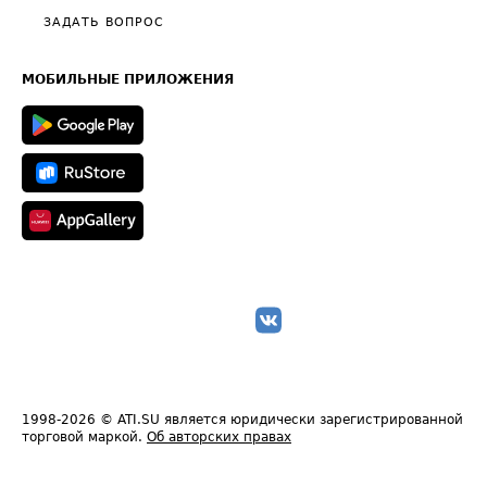
Полезное по перевозкам
Общие положения
ЗАДАТЬ ВОПРОС
Часто задаваемые вопросы (FAQ)
Карта сайта
Техническая информация
МОБИЛЬНЫЕ ПРИЛОЖЕНИЯ
1998-2026
© ATI.SU является юридически зарегистрированной
торговой маркой.
Об авторских правах