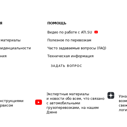
Я
ПОМОЩЬ
Видео по работе с ATI.SU
 материалы
Полезное по перевозкам
фиденциальности
Часто задаваемые вопросы (FAQ)
ения
Техническая информация
ЗАДАТЬ ВОПРОС
Экспертные материалы
Узна
и новости обо всем, что связано
инструкциями
возм
с автомобильными
ервисом
свеж
грузоперевозками, на нашем
логи
Дзене