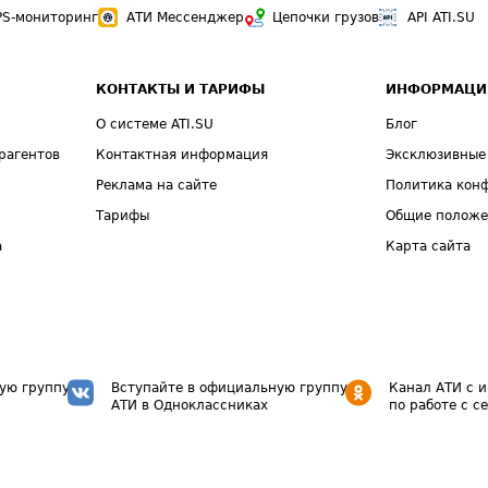
PS-мониторинг
АТИ Мессенджер
Цепочки грузов
API ATI.SU
КОНТАКТЫ И ТАРИФЫ
ИНФОРМАЦИ
О системе ATI.SU
Блог
рагентов
Контактная информация
Эксклюзивные
Реклама на сайте
Политика кон
Тарифы
Общие полож
а
Карта сайта
ую группу
Вступайте в официальную группу
Канал АТИ с 
АТИ в Одноклассниках
по работе с с