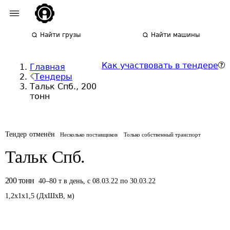
Найти грузы
Найти машины
Как участвовать в тендере
Главная
Тендеры
Тальк Спб., 200
тонн
Тендер отменён
Несколько поставщиков
Только собственный транспорт
Тальк Спб.
200
тонн
40
–
80
т
в день
,
с 08.03.22 по 30.03.22
1,2
x
1
x
1,5
(
ДxШxВ
,
м
)