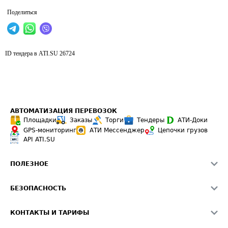
Поделиться
ID тендера в ATI.SU
26724
АВТОМАТИЗАЦИЯ ПЕРЕВОЗОК
Площадки
Заказы
Торги
Тендеры
АТИ-Доки
GPS-мониторинг
АТИ Мессенджер
Цепочки грузов
API ATI.SU
ПОЛЕЗНОЕ
Расчет расстояний
БЕЗОПАСНОСТЬ
Академия ATI.SU
ATI.SU о безопасности
Звезды ATI.SU на вашем сайте
КОНТАКТЫ И ТАРИФЫ
Памятка по проверке контрагентов
Индекс ATI.SU FTL РФ