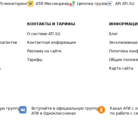
PS-мониторинг
АТИ Мессенджер
Цепочки грузов
API ATI.SU
КОНТАКТЫ И ТАРИФЫ
ИНФОРМАЦИ
О системе ATI.SU
Блог
рагентов
Контактная информация
Эксклюзивные
Реклама на сайте
Политика кон
Тарифы
Общие полож
а
Карта сайта
ую группу
Вступайте в официальную группу
Канал АТИ с 
АТИ в Одноклассниках
по работе с с