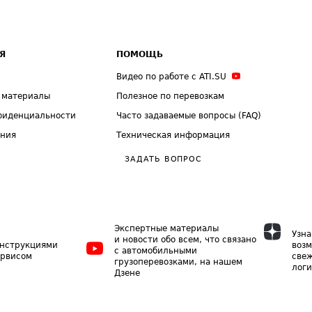
Я
ПОМОЩЬ
Видео по работе с ATI.SU
 материалы
Полезное по перевозкам
фиденциальности
Часто задаваемые вопросы (FAQ)
ения
Техническая информация
ЗАДАТЬ ВОПРОС
Экспертные материалы
Узна
и новости обо всем, что связано
инструкциями
возм
с автомобильными
ервисом
свеж
грузоперевозками, на нашем
логи
Дзене