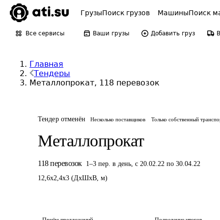
Грузы
Поиск грузов
Машины
Поиск м
Все сервисы
Ваши грузы
Добавить груз
Главная
Тендеры
Металлопрокат, 118 перевозок
Тендер отменён
Несколько поставщиков
Только собственный транспо
Металлопрокат
118
перевозок
1
–
3
пер.
в день
,
с 20.02.22 по 30.04.22
12,6
x
2,4
x
3
(
ДxШxВ
,
м
)