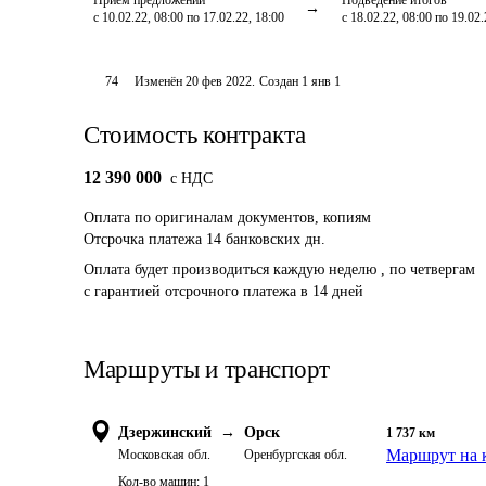
Приём предложений
Подведение итогов
с 10.02.22, 08:00 по 17.02.22, 18:00
с 18.02.22, 08:00 по 19.02.
74
Изменён
20 фев 2022
.
Создан
1 янв 1
Стоимость контракта
12 390 000
c НДС
Оплата
по оригиналам документов, копиям
Отсрочка платежа
14
банковских дн.
Оплата будет производиться каждую неделю , по четвергам

с гарантией отсрочного платежа в 14 дней
Маршруты и транспорт
Дзержинский
→
Орск
1 737
км
Маршрут на 
Московская обл.
Оренбургская обл.
Кол-во машин:
1