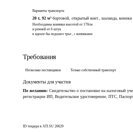
Варианты транспорта
20 т
,
92 м³
бортовой, открытый конт., шаланда
,
коники
Необходимы конники высотой от 170см

и ремней от 6 штук

в идеале бы подошел трал , с конниками 
Требования
Несколько поставщиков
Только собственный транспорт
Документы для участия
По желанию:
Свидетельство о постановке на налоговый уче
регистрации ИП, Водительское удостоверение, ПТС, Паспорт
ID тендера в ATI.SU
26629