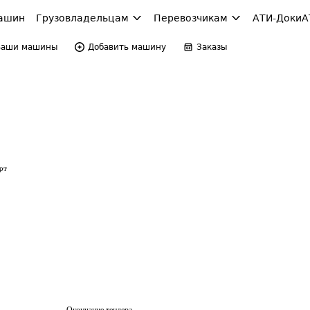
ашин
Грузовладельцам
Перевозчикам
АТИ-Доки
А
Ваши машины
Добавить машину
Заказы
рт