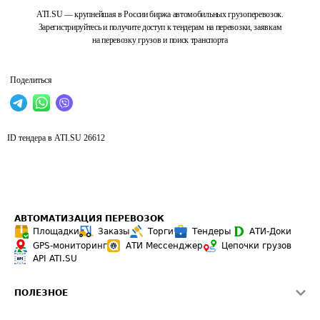
ATI.SU — крупнейшая в России биржа автомобильных грузоперевозок.
Зарегистрируйтесь и получите доступ к тендерам на перевозки, заявкам
на перевозку грузов и поиск транспорта
Поделиться
ID тендера в ATI.SU
26612
АВТОМАТИЗАЦИЯ ПЕРЕВОЗОК
Площадки
Заказы
Торги
Тендеры
АТИ-Доки
GPS-мониторинг
АТИ Мессенджер
Цепочки грузов
API ATI.SU
ПОЛЕЗНОЕ
Расчет расстояний