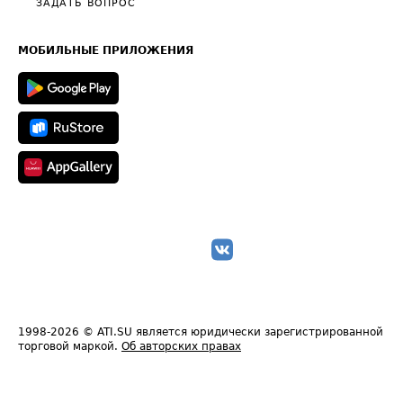
Общие положения
ЗАДАТЬ ВОПРОС
Часто задаваемые вопросы (FAQ)
Карта сайта
Техническая информация
МОБИЛЬНЫЕ ПРИЛОЖЕНИЯ
1998-2026
© ATI.SU является юридически зарегистрированной
торговой маркой.
Об авторских правах