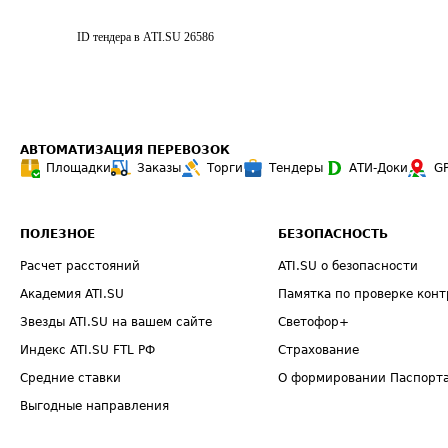
ID тендера в ATI.SU
26586
АВТОМАТИЗАЦИЯ ПЕРЕВОЗОК
Площадки
Заказы
Торги
Тендеры
АТИ-Доки
G
ПОЛЕЗНОЕ
БЕЗОПАСНОСТЬ
Расчет расстояний
ATI.SU о безопасности
Академия ATI.SU
Памятка по проверке конт
Звезды ATI.SU на вашем сайте
Светофор+
Индекс ATI.SU FTL РФ
Страхование
Средние ставки
О формировании Паспорт
Выгодные направления