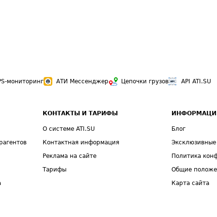
PS-мониторинг
АТИ Мессенджер
Цепочки грузов
API ATI.SU
КОНТАКТЫ И ТАРИФЫ
ИНФОРМАЦИ
О системе ATI.SU
Блог
рагентов
Контактная информация
Эксклюзивные
Реклама на сайте
Политика кон
Тарифы
Общие полож
а
Карта сайта