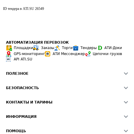
ID тендера в ATI.SU
26549
АВТОМАТИЗАЦИЯ ПЕРЕВОЗОК
Площадки
Заказы
Торги
Тендеры
АТИ-Доки
GPS-мониторинг
АТИ Мессенджер
Цепочки грузов
API ATI.SU
ПОЛЕЗНОЕ
Расчет расстояний
БЕЗОПАСНОСТЬ
Академия ATI.SU
ATI.SU о безопасности
Звезды ATI.SU на вашем сайте
КОНТАКТЫ И ТАРИФЫ
Памятка по проверке контрагентов
Индекс ATI.SU FTL РФ
О системе ATI.SU
Светофор+
Средние ставки
ИНФОРМАЦИЯ
Контактная информация
Страхование
Выгодные направления
Блог
Реклама на сайте
О формировании Паспорта
ПОМОЩЬ