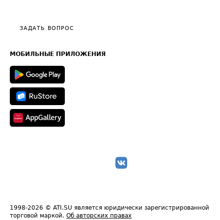
Эксклюзивные материалы
Тарифы
Видео по работе с ATI.SU
Политика конфиденциальности
Полезное по перевозкам
Общие положения
ЗАДАТЬ ВОПРОС
Часто задаваемые вопросы (FAQ)
Карта сайта
Техническая информация
МОБИЛЬНЫЕ ПРИЛОЖЕНИЯ
1998-2026
© ATI.SU является юридически зарегистрированной
торговой маркой.
Об авторских правах