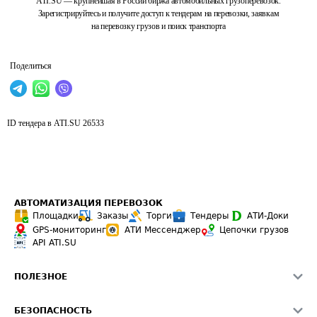
ATI.SU — крупнейшая в России биржа автомобильных грузоперевозок.
Зарегистрируйтесь и получите доступ к тендерам на перевозки, заявкам
на перевозку грузов и поиск транспорта
Поделиться
ID тендера в ATI.SU
26533
АВТОМАТИЗАЦИЯ ПЕРЕВОЗОК
Площадки
Заказы
Торги
Тендеры
АТИ-Доки
GPS-мониторинг
АТИ Мессенджер
Цепочки грузов
API ATI.SU
ПОЛЕЗНОЕ
Расчет расстояний
БЕЗОПАСНОСТЬ