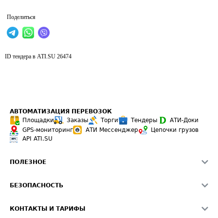
Поделиться
ID тендера в ATI.SU
26474
АВТОМАТИЗАЦИЯ ПЕРЕВОЗОК
Площадки
Заказы
Торги
Тендеры
АТИ-Доки
GPS-мониторинг
АТИ Мессенджер
Цепочки грузов
API ATI.SU
ПОЛЕЗНОЕ
Расчет расстояний
БЕЗОПАСНОСТЬ
Академия ATI.SU
ATI.SU о безопасности
Звезды ATI.SU на вашем сайте
КОНТАКТЫ И ТАРИФЫ
Памятка по проверке контрагентов