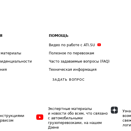
Я
ПОМОЩЬ
Видео по работе с ATI.SU
 материалы
Полезное по перевозкам
фиденциальности
Часто задаваемые вопросы (FAQ)
ения
Техническая информация
ЗАДАТЬ ВОПРОС
Экспертные материалы
Узна
и новости обо всем, что связано
инструкциями
возм
с автомобильными
ервисом
свеж
грузоперевозками, на нашем
логи
Дзене