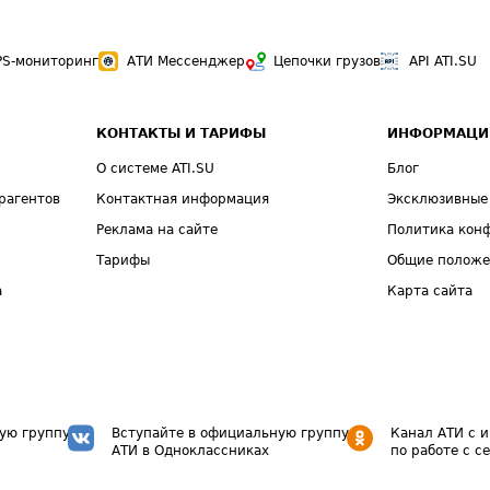
PS-мониторинг
АТИ Мессенджер
Цепочки грузов
API ATI.SU
КОНТАКТЫ И ТАРИФЫ
ИНФОРМАЦИ
О системе ATI.SU
Блог
рагентов
Контактная информация
Эксклюзивные
Реклама на сайте
Политика кон
Тарифы
Общие полож
а
Карта сайта
ую группу
Вступайте в официальную группу
Канал АТИ с 
АТИ в Одноклассниках
по работе с с