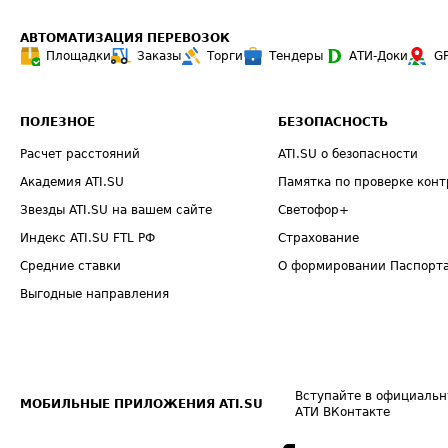
АВТОМАТИЗАЦИЯ ПЕРЕВОЗОК
Площадки
Заказы
Торги
Тендеры
АТИ-Доки
G
ПОЛЕЗНОЕ
БЕЗОПАСНОСТЬ
Расчет расстояний
ATI.SU о безопасности
Академия ATI.SU
Памятка по проверке конт
Звезды ATI.SU на вашем сайте
Светофор+
Индекс ATI.SU FTL РФ
Страхование
Средние ставки
О формировании Паспорт
Выгодные направления
Вступайте в официальн
МОБИЛЬНЫЕ ПРИЛОЖЕНИЯ ATI.SU
АТИ ВКонтакте