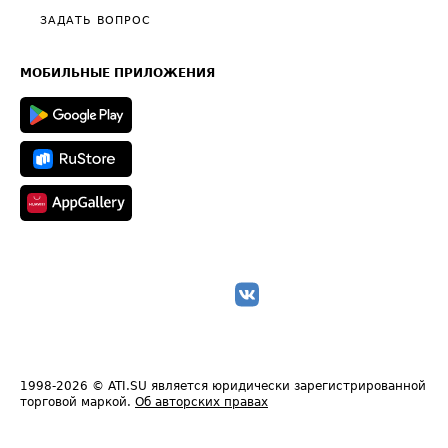
Полезное по перевозкам
Общие положения
ЗАДАТЬ ВОПРОС
Часто задаваемые вопросы (FAQ)
Карта сайта
Техническая информация
МОБИЛЬНЫЕ ПРИЛОЖЕНИЯ
1998-2026
© ATI.SU является юридически зарегистрированной
торговой маркой.
Об авторских правах