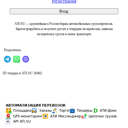
Регистрация
Вход
ATI.SU — крупнейшая в России биржа автомобильных грузоперевозок.
Зарегистрируйтесь и получите доступ к тендерам на перевозки, заявкам
на перевозку грузов и поиск транспорта
Поделиться
ID тендера в ATI.SU
26402
АВТОМАТИЗАЦИЯ ПЕРЕВОЗОК
Площадки
Заказы
Торги
Тендеры
АТИ-Доки
GPS-мониторинг
АТИ Мессенджер
Цепочки грузов
API ATI.SU