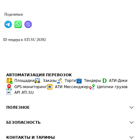
Поделиться
ID тендера в ATI.SU
26392
АВТОМАТИЗАЦИЯ ПЕРЕВОЗОК
Площадки
Заказы
Торги
Тендеры
АТИ-Доки
GPS-мониторинг
АТИ Мессенджер
Цепочки грузов
API ATI.SU
ПОЛЕЗНОЕ
Расчет расстояний
БЕЗОПАСНОСТЬ
Академия ATI.SU
ATI.SU о безопасности
Звезды ATI.SU на вашем сайте
КОНТАКТЫ И ТАРИФЫ