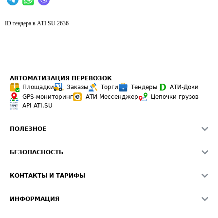
ID тендера в ATI.SU
2636
АВТОМАТИЗАЦИЯ ПЕРЕВОЗОК
Площадки
Заказы
Торги
Тендеры
АТИ-Доки
GPS-мониторинг
АТИ Мессенджер
Цепочки грузов
API ATI.SU
ПОЛЕЗНОЕ
Расчет расстояний
БЕЗОПАСНОСТЬ
Академия ATI.SU
ATI.SU о безопасности
Звезды ATI.SU на вашем сайте
КОНТАКТЫ И ТАРИФЫ
Памятка по проверке контрагентов
Индекс ATI.SU FTL РФ
О системе ATI.SU
Светофор+
Средние ставки
ИНФОРМАЦИЯ
Контактная информация
Страхование
Выгодные направления
Блог