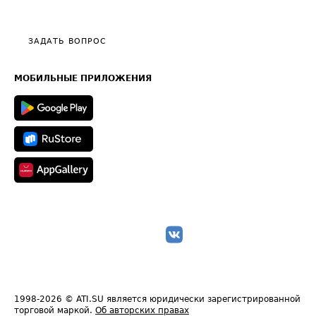
Эксклюзивные материалы
Тарифы
Видео по работе с ATI.SU
Политика конфиденциальности
Полезное по перевозкам
Общие положения
ЗАДАТЬ ВОПРОС
Часто задаваемые вопросы (FAQ)
Карта сайта
Техническая информация
МОБИЛЬНЫЕ ПРИЛОЖЕНИЯ
1998-2026
© ATI.SU является юридически зарегистрированной
торговой маркой.
Об авторских правах