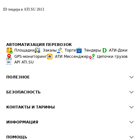
ID тендера в ATI.SU
2613
АВТОМАТИЗАЦИЯ ПЕРЕВОЗОК
Площадки
Заказы
Торги
Тендеры
АТИ-Доки
GPS-мониторинг
АТИ Мессенджер
Цепочки грузов
API ATI.SU
ПОЛЕЗНОЕ
Расчет расстояний
БЕЗОПАСНОСТЬ
Академия ATI.SU
ATI.SU о безопасности
Звезды ATI.SU на вашем сайте
КОНТАКТЫ И ТАРИФЫ
Памятка по проверке контрагентов
Индекс ATI.SU FTL РФ
О системе ATI.SU
Светофор+
Средние ставки
ИНФОРМАЦИЯ
Контактная информация
Страхование
Выгодные направления
Блог
Реклама на сайте
О формировании Паспорта
ПОМОЩЬ