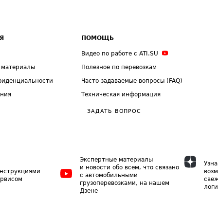
Я
ПОМОЩЬ
Видео по работе с ATI.SU
 материалы
Полезное по перевозкам
фиденциальности
Часто задаваемые вопросы (FAQ)
ения
Техническая информация
ЗАДАТЬ ВОПРОС
Экспертные материалы
Узна
и новости обо всем, что связано
инструкциями
возм
с автомобильными
ервисом
свеж
грузоперевозками, на нашем
логи
Дзене