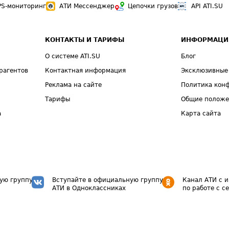
PS-мониторинг
АТИ Мессенджер
Цепочки грузов
API ATI.SU
КОНТАКТЫ И ТАРИФЫ
ИНФОРМАЦИ
О системе ATI.SU
Блог
рагентов
Контактная информация
Эксклюзивные
Реклама на сайте
Политика кон
Тарифы
Общие полож
а
Карта сайта
ую группу
Вступайте в официальную группу
Канал АТИ с 
АТИ в Одноклассниках
по работе с с