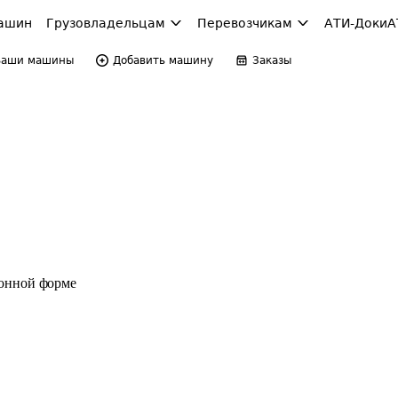
ашин
Грузовладельцам
Перевозчикам
АТИ-Доки
А
Ваши машины
Добавить машину
Заказы
ронной форме