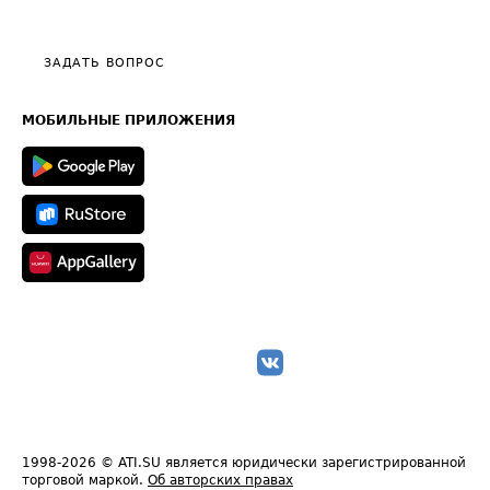
Эксклюзивные материалы
Тарифы
Видео по работе с ATI.SU
Политика конфиденциальности
Полезное по перевозкам
Общие положения
ЗАДАТЬ ВОПРОС
Часто задаваемые вопросы (FAQ)
Карта сайта
Техническая информация
МОБИЛЬНЫЕ ПРИЛОЖЕНИЯ
1998-2026
© ATI.SU является юридически зарегистрированной
торговой маркой.
Об авторских правах