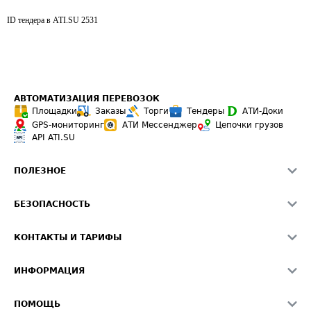
ID тендера в ATI.SU
2531
АВТОМАТИЗАЦИЯ ПЕРЕВОЗОК
Площадки
Заказы
Торги
Тендеры
АТИ-Доки
GPS-мониторинг
АТИ Мессенджер
Цепочки грузов
API ATI.SU
ПОЛЕЗНОЕ
Расчет расстояний
БЕЗОПАСНОСТЬ
Академия ATI.SU
ATI.SU о безопасности
Звезды ATI.SU на вашем сайте
КОНТАКТЫ И ТАРИФЫ
Памятка по проверке контрагентов
Индекс ATI.SU FTL РФ
О системе ATI.SU
Светофор+
Средние ставки
ИНФОРМАЦИЯ
Контактная информация
Страхование
Выгодные направления
Блог
Реклама на сайте
О формировании Паспорта
ПОМОЩЬ