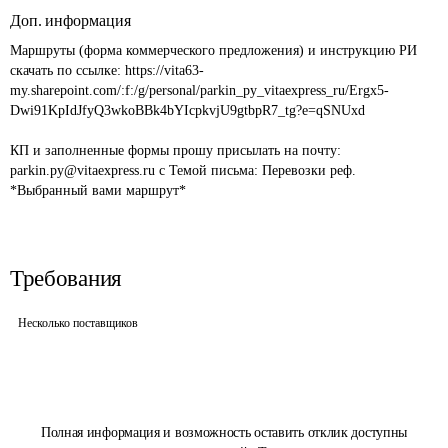
Доп. информация
Маршруты (форма коммерческого предложения) и инструкцию РИ 
скачать по ссылке: https://vita63-
my.sharepoint.com/:f:/g/personal/parkin_py_vitaexpress_ru/Ergx5-
Dwi91KpIdJfyQ3wkoBBk4bYIcpkvjU9gtbpR7_tg?e=qSNUxd 

КП и заполненные формы прошу присылать на почту: 
parkin.py@vitaexpress.ru с Темой письма: Перевозки реф. 
*Выбранный вами маршрут*
Требования
Несколько поставщиков
Полная информация и возможность оставить отклик доступны