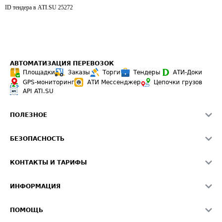
ID тендера в ATI.SU
25272
АВТОМАТИЗАЦИЯ ПЕРЕВОЗОК
Площадки
Заказы
Торги
Тендеры
АТИ-Доки
GPS-мониторинг
АТИ Мессенджер
Цепочки грузов
API ATI.SU
ПОЛЕЗНОЕ
Расчет расстояний
БЕЗОПАСНОСТЬ
Академия ATI.SU
ATI.SU о безопасности
Звезды ATI.SU на вашем сайте
КОНТАКТЫ И ТАРИФЫ
Памятка по проверке контрагентов
Индекс ATI.SU FTL РФ
О системе ATI.SU
Светофор+
Средние ставки
ИНФОРМАЦИЯ
Контактная информация
Страхование
Выгодные направления
Блог
Реклама на сайте
О формировании Паспорта
ПОМОЩЬ
Эксклюзивные материалы
Тарифы