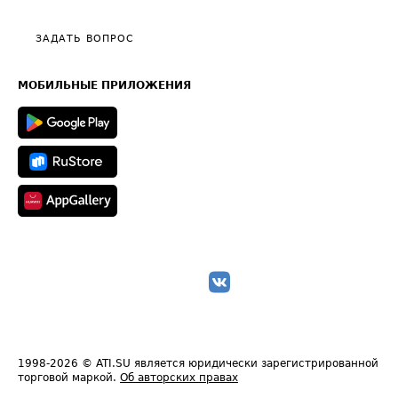
Видео по работе с ATI.SU
Политика конфиденциальности
Полезное по перевозкам
Общие положения
ЗАДАТЬ ВОПРОС
Часто задаваемые вопросы (FAQ)
Карта сайта
Техническая информация
МОБИЛЬНЫЕ ПРИЛОЖЕНИЯ
1998-2026
© ATI.SU является юридически зарегистрированной
торговой маркой.
Об авторских правах