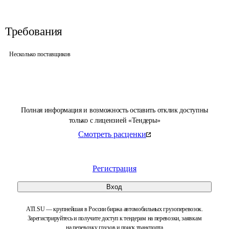
Требования
Несколько поставщиков
Полная информация и возможность оставить отклик доступны
только с лицензией «Тендеры»
Смотреть расценки
Регистрация
Вход
ATI.SU — крупнейшая в России биржа автомобильных грузоперевозок.
Зарегистрируйтесь и получите доступ к тендерам на перевозки, заявкам
на перевозку грузов и поиск транспорта