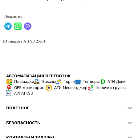
Поделиться
ID тендера в ATI.SU
25261
АВТОМАТИЗАЦИЯ ПЕРЕВОЗОК
Площадки
Заказы
Торги
Тендеры
АТИ-Доки
GPS-мониторинг
АТИ Мессенджер
Цепочки грузов
API ATI.SU
ПОЛЕЗНОЕ
Расчет расстояний
БЕЗОПАСНОСТЬ
Академия ATI.SU
ATI.SU о безопасности
Звезды ATI.SU на вашем сайте
КОНТАКТЫ И ТАРИФЫ