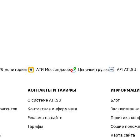
PS-мониторинг
АТИ Мессенджер
Цепочки грузов
API ATI.SU
КОНТАКТЫ И ТАРИФЫ
ИНФОРМАЦИ
О системе ATI.SU
Блог
рагентов
Контактная информация
Эксклюзивные
Реклама на сайте
Политика кон
Тарифы
Общие полож
а
Карта сайта