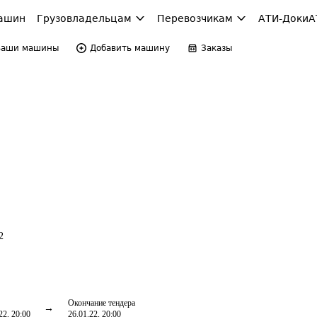
ашин
Грузовладельцам
Перевозчикам
АТИ-Доки
А
Ваши машины
Добавить машину
Заказы
2
Окончание тендера
22, 20:00
26.01.22, 20:00