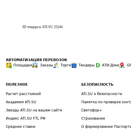
ID тендера в ATI.SU
25244
АВТОМАТИЗАЦИЯ ПЕРЕВОЗОК
Площадки
Заказы
Торги
Тендеры
АТИ-Доки
G
ПОЛЕЗНОЕ
БЕЗОПАСНОСТЬ
Расчет расстояний
ATI.SU о безопасности
Академия ATI.SU
Памятка по проверке конт
Звезды ATI.SU на вашем сайте
Светофор+
Индекс ATI.SU FTL РФ
Страхование
Средние ставки
О формировании Паспорт