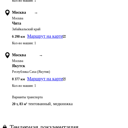
Кол-во машин:
1
Москва
→
Москва
Чита
Забайкальский край
Маршрут на карте
6 290
км
Кол-во машин:
1
Москва
→
Москва
Якутск
Республика Саха (Якутия)
Маршрут на карте
8 377
км
Кол-во машин:
1
Варианты транспорта
тентованный
,
медкнижка
20 т
,
83 м³
Тендерная документация