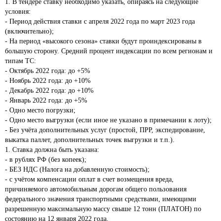
1. В тендере ставку необходимо указать, опираясь на следующие 
условия:

- Период действия ставки с апреля 2022 года по март 2023 года 
(включительно);

- На период «высокого сезона» ставки будут проиндексированы в 
большую сторону. Средний процент индексации по всем регионам и 
типам ТС:

- Октябрь 2022 года: до +5%

- Ноябрь 2022 года: до +10%

- Декабрь 2022 года: до +10%

- Январь 2022 года: до +5%

- Одно место погрузки;

- Одно место выгрузки (если иное не указано в примечании к лоту);

- Без учёта дополнительных услуг (простой, ПРР, экспедирование, 
выкатка паллет, дополнительных точек выгрузки и т.п.).

1. Ставка должна быть указана:

- в рублях РФ (без копеек);

- БЕЗ НДС (Налога на добавленную стоимость);

- с учётом компенсации оплат в счет возмещения вреда, 
причиняемого автомобильным дорогам общего пользования 
федерального значения транспортными средствами, имеющими 
разрешенную максимальную массу свыше 12 тонн (ПЛАТОН) по 
состоянию на 12 января 2022 года.