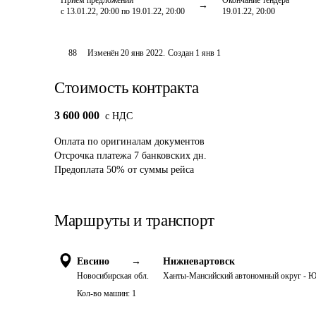
Приём предложений
Окончание тендера
с 13.01.22, 20:00 по 19.01.22, 20:00
19.01.22, 20:00
88
Изменён
20 янв 2022
.
Создан
1 янв 1
Стоимость контракта
3 600 000
c НДС
Оплата
по оригиналам документов
Отсрочка платежа
7
банковских дн.
Предоплата
50
%
от суммы рейса
Маршруты и транспорт
Евсино
→
Нижневартовск
Новосибирская обл.
Ханты-Мансийский автономный округ - Ю
Кол-во машин:
1