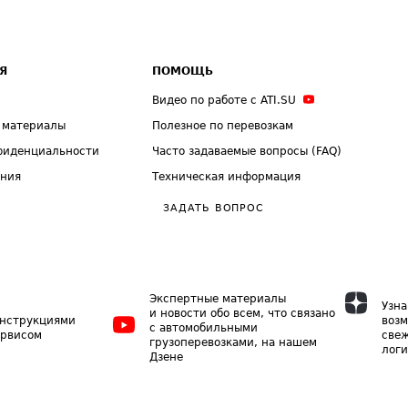
Я
ПОМОЩЬ
Видео по работе с ATI.SU
 материалы
Полезное по перевозкам
фиденциальности
Часто задаваемые вопросы (FAQ)
ения
Техническая информация
ЗАДАТЬ ВОПРОС
Экспертные материалы
Узна
и новости обо всем, что связано
инструкциями
возм
с автомобильными
ервисом
свеж
грузоперевозками, на нашем
логи
Дзене