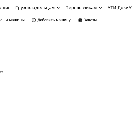
ашин
Грузовладельцам
Перевозчикам
АТИ-Доки
А
Ваши машины
Добавить машину
Заказы
рт