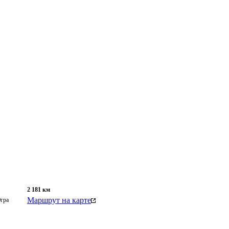
2 181
км
Маршрут на карте
гра