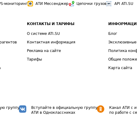
PS-мониторинг
АТИ Мессенджер
Цепочки грузов
API ATI.SU
КОНТАКТЫ И ТАРИФЫ
ИНФОРМАЦИ
О системе ATI.SU
Блог
рагентов
Контактная информация
Эксклюзивные
Реклама на сайте
Политика кон
Тарифы
Общие полож
а
Карта сайта
ую группу
Вступайте в официальную группу
Канал АТИ с 
АТИ в Одноклассниках
по работе с с