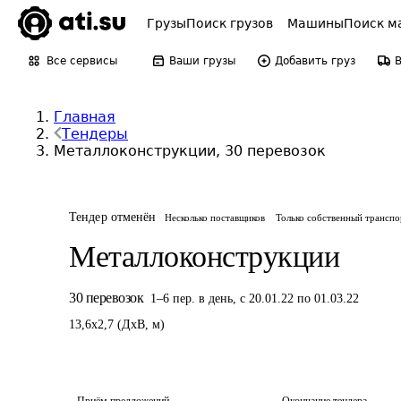
Грузы
Поиск грузов
Машины
Поиск м
Все сервисы
Ваши грузы
Добавить груз
Главная
Тендеры
Металлоконструкции, 30 перевозок
Тендер отменён
Несколько поставщиков
Только собственный транспо
Металлоконструкции
30
перевозок
1
–
6
пер.
в день
,
с 20.01.22 по 01.03.22
13,6
x
2,7
(
ДxВ
,
м
)