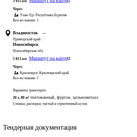
Маршрут на карте
3 955
км
Через
Улан-Удэ
Республика Бурятия
Кол-во машин:
1
Владивосток
→
Приморский край
Новосибирск
Новосибирская обл.
Маршрут на карте
5 813
км
Через
Красноярск
Красноярский край
Кол-во машин:
1
Варианты транспорта
тентованный, фургон, цельнометалл.
20 т
,
80 м³
Стяжки, распорки, чистый и герметичный кузов.
Тендерная документация