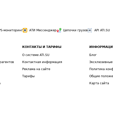
PS-мониторинг
АТИ Мессенджер
Цепочки грузов
API ATI.SU
КОНТАКТЫ И ТАРИФЫ
ИНФОРМАЦИ
О системе ATI.SU
Блог
рагентов
Контактная информация
Эксклюзивные
Реклама на сайте
Политика кон
Тарифы
Общие полож
а
Карта сайта