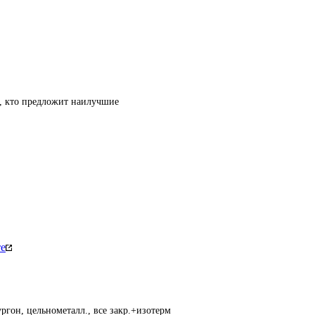
т, кто предложит наилучшие
те
ргон, цельнометалл., все закр.+изотерм