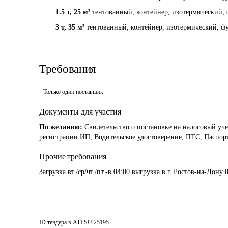
1.5 т
,
25 м³
тентованный, контейнер, изотермический, 
3 т
,
35 м³
тентованный, контейнер, изотермический, фу
Требования
Только один поставщик
Документы для участия
По желанию:
Свидетельство о постановке на налоговый уче
регистрации ИП, Водительское удостоверение, ПТС, Паспорт
Прочие требования
Загрузка вт./ср/чт./пт.-в 04:00 выгрузка в г. Ростов-на-Дону 
ID тендера в ATI.SU
25195