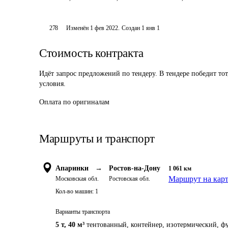
278
Изменён
1 фев 2022
.
Создан
1 янв 1
Стоимость контракта
Идёт запрос предложений по тендеру. В тендере победит то
условия.
Оплата по оригиналам 
Маршруты и транспорт
Апаринки
→
Ростов-на-Дону
1 061
км
Маршрут на кар
Московская обл.
Ростовская обл.
Кол-во машин:
1
Варианты транспорта
5 т
,
40 м³
тентованный, контейнер, изотермический, фу