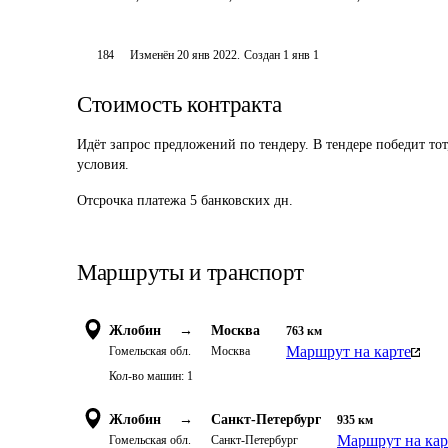
184
Изменён
20 янв 2022
.
Создан
1 янв 1
Стоимость контракта
Идёт запрос предложений по тендеру. В тендере победит то
условия.
Отсрочка платежа
5
банковских дн.
Маршруты и транспорт
Жлобин
→
Москва
763
км
Маршрут на карте
Гомельская обл.
Москва
Кол-во машин:
1
Жлобин
→
Санкт-Петербург
935
км
Маршрут на кар
Гомельская обл.
Санкт-Петербург