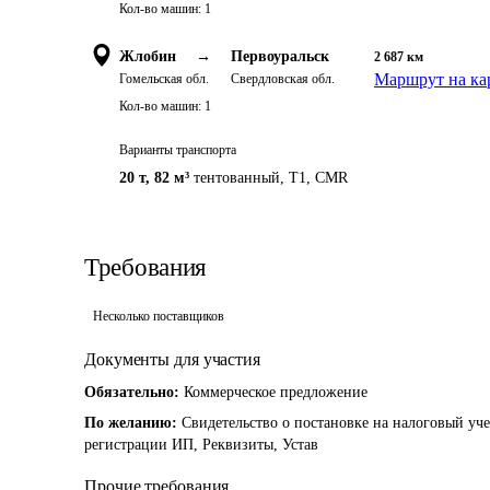
Кол-во машин:
1
Жлобин
→
Первоуральск
2 687
км
Маршрут на ка
Гомельская обл.
Свердловская обл.
Кол-во машин:
1
Варианты транспорта
20 т
,
82 м³
тентованный
,
T1, CMR
Требования
Несколько поставщиков
Документы для участия
Обязательно:
Коммерческое предложение
По желанию:
Свидетельство о постановке на налоговый уче
регистрации ИП, Реквизиты, Устав
Прочие требования