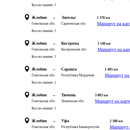
Кол-во машин:
1
Жлобин
→
Энгельс
1 370
км
Маршрут на кар
Гомельская обл.
Саратовская обл.
Кол-во машин:
1
Жлобин
→
Кострома
1 140
км
Маршрут на кар
Гомельская обл.
Костромская обл.
Кол-во машин:
1
Жлобин
→
Саранск
1 403
км
Маршрут на 
Гомельская обл.
Республика Мордовия
Кол-во машин:
1
Жлобин
→
Тюмень
3 083
км
Маршрут на карт
Гомельская обл.
Тюменская обл.
Кол-во машин:
1
Жлобин
→
Уфа
2 180
км
Маршрут 
Гомельская обл.
Республика Башкортостан