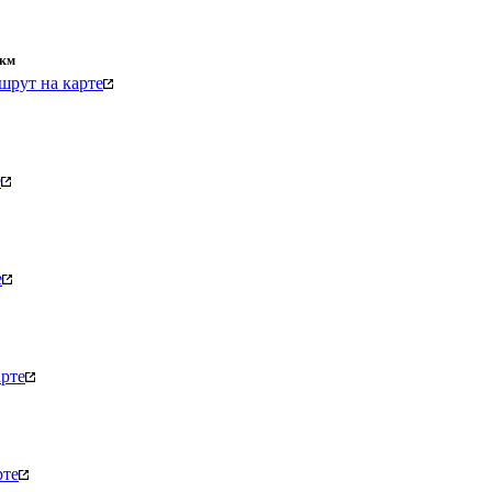
км
шрут на карте
е
е
рте
рте