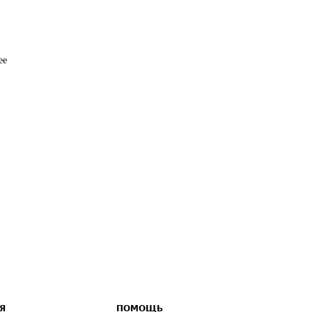
ее 
Я
ПОМОЩЬ