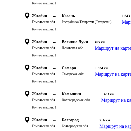
Кол-во машин:
1
Жлобин
→
Казань
1 643
Мар
Гомельская обл.
Республика Татарстан (Татарстан)
Кол-во машин:
1
Жлобин
→
Великие Луки
495
км
Маршрут на карт
Гомельская обл.
Псковская обл.
Кол-во машин:
1
Жлобин
→
Самара
1 824
км
Маршрут на карт
Гомельская обл.
Самарская обл.
Кол-во машин:
1
Жлобин
→
Камышин
1 463
км
Маршрут на ка
Гомельская обл.
Волгоградская обл.
Кол-во машин:
1
Жлобин
→
Белгород
716
км
Маршрут на ка
Гомельская обл.
Белгородская обл.