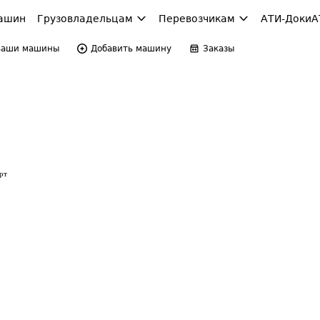
ашин
Грузовладельцам
Перевозчикам
АТИ-Доки
А
Ваши машины
Добавить машину
Заказы
рт