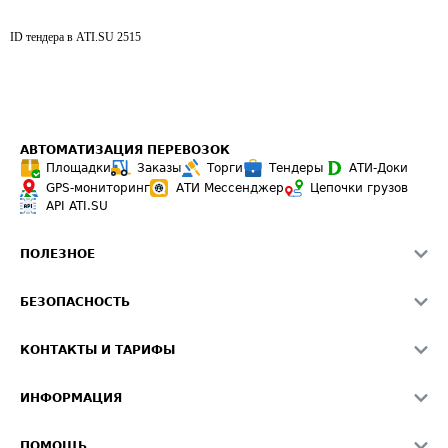
ID тендера в ATI.SU
2515
АВТОМАТИЗАЦИЯ ПЕРЕВОЗОК
Площадки
Заказы
Торги
Тендеры
АТИ-Доки
GPS-мониторинг
АТИ Мессенджер
Цепочки грузов
API ATI.SU
ПОЛЕЗНОЕ
Расчет расстояний
БЕЗОПАСНОСТЬ
Академия ATI.SU
ATI.SU о безопасности
Звезды ATI.SU на вашем сайте
КОНТАКТЫ И ТАРИФЫ
Памятка по проверке контрагентов
Индекс ATI.SU FTL РФ
О системе ATI.SU
Светофор+
Средние ставки
ИНФОРМАЦИЯ
Контактная информация
Страхование
Выгодные направления
Блог
Реклама на сайте
О формировании Паспорта
ПОМОЩЬ