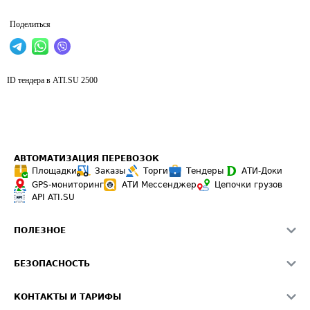
Поделиться
ID тендера в ATI.SU
2500
АВТОМАТИЗАЦИЯ ПЕРЕВОЗОК
Площадки
Заказы
Торги
Тендеры
АТИ-Доки
GPS-мониторинг
АТИ Мессенджер
Цепочки грузов
API ATI.SU
ПОЛЕЗНОЕ
Расчет расстояний
БЕЗОПАСНОСТЬ
Академия ATI.SU
ATI.SU о безопасности
Звезды ATI.SU на вашем сайте
КОНТАКТЫ И ТАРИФЫ
Памятка по проверке контрагентов