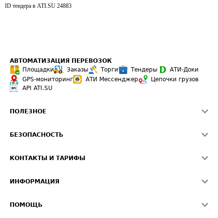
ID тендера в ATI.SU
24883
АВТОМАТИЗАЦИЯ ПЕРЕВОЗОК
Площадки
Заказы
Торги
Тендеры
АТИ-Доки
GPS-мониторинг
АТИ Мессенджер
Цепочки грузов
API ATI.SU
ПОЛЕЗНОЕ
Расчет расстояний
БЕЗОПАСНОСТЬ
Академия ATI.SU
ATI.SU о безопасности
Звезды ATI.SU на вашем сайте
КОНТАКТЫ И ТАРИФЫ
Памятка по проверке контрагентов
Индекс ATI.SU FTL РФ
О системе ATI.SU
Светофор+
Средние ставки
ИНФОРМАЦИЯ
Контактная информация
Страхование
Выгодные направления
Блог
Реклама на сайте
О формировании Паспорта
ПОМОЩЬ
Эксклюзивные материалы
Тарифы