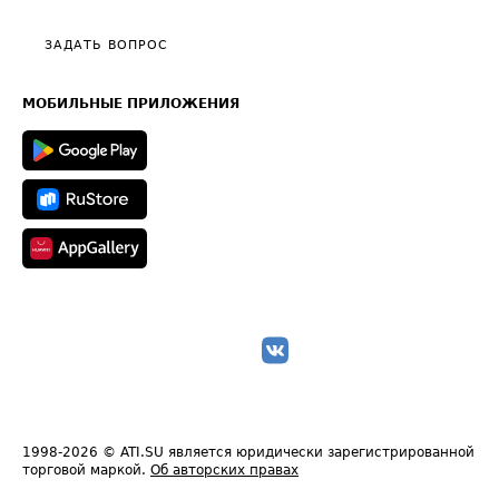
Видео по работе с ATI.SU
Политика конфиденциальности
Полезное по перевозкам
Общие положения
ЗАДАТЬ ВОПРОС
Часто задаваемые вопросы (FAQ)
Карта сайта
Техническая информация
МОБИЛЬНЫЕ ПРИЛОЖЕНИЯ
1998-2026
© ATI.SU является юридически зарегистрированной
торговой маркой.
Об авторских правах