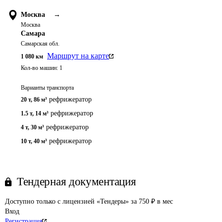
Москва
→
Москва
Самара
Самарская обл.
Маршрут на карте
1 080
км
Кол-во машин:
1
Варианты транспорта
рефрижератор
20 т
,
86 м³
рефрижератор
1.5 т
,
14 м³
рефрижератор
4 т
,
30 м³
рефрижератор
10 т
,
40 м³
Тендерная документация
Доступно только с лицензией «Тендеры» за 750 ₽ в мес
Вход
Регистрация