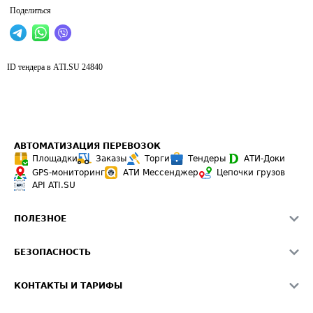
Поделиться
ID тендера в ATI.SU
24840
АВТОМАТИЗАЦИЯ ПЕРЕВОЗОК
Площадки
Заказы
Торги
Тендеры
АТИ-Доки
GPS-мониторинг
АТИ Мессенджер
Цепочки грузов
API ATI.SU
ПОЛЕЗНОЕ
Расчет расстояний
БЕЗОПАСНОСТЬ
Академия ATI.SU
ATI.SU о безопасности
Звезды ATI.SU на вашем сайте
КОНТАКТЫ И ТАРИФЫ
Памятка по проверке контрагентов
Индекс ATI.SU FTL РФ
О системе ATI.SU