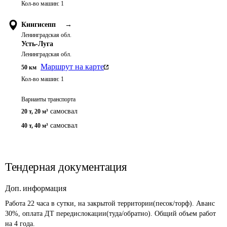
Кол-во машин:
1
Кингисепп
→
Ленинградская обл.
Усть-Луга
Ленинградская обл.
Маршрут на карте
50
км
Кол-во машин:
1
Варианты транспорта
самосвал
20 т
,
20 м³
самосвал
40 т
,
40 м³
Тендерная документация
Доп. информация
Работа 22 часа в сутки, на закрытой территории(песок/торф). Аванс 
30%, оплата ДТ передислокации(туда/обратно). Общий объем работ 
на 4 года. 