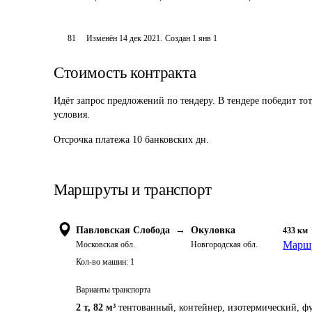
81
Изменён
14 дек 2021
.
Создан
1 янв 1
Стоимость контракта
Идёт запрос предложений по тендеру. В тендере победит то
условия.
Отсрочка платежа
10
банковских дн.
Маршруты и транспорт
Павловская Слобода
→
Окуловка
433
км
Маршр
Московская обл.
Новгородская обл.
Кол-во машин:
1
Варианты транспорта
2 т
,
82 м³
тентованный, контейнер, изотермический, фу