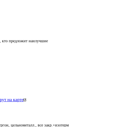
т, кто предложит наилучшие
ут на карте
ргон, цельнометалл., все закр.+изотерм