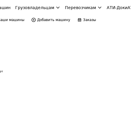
ашин
Грузовладельцам
Перевозчикам
АТИ-Доки
А
Ваши машины
Добавить машину
Заказы
рт