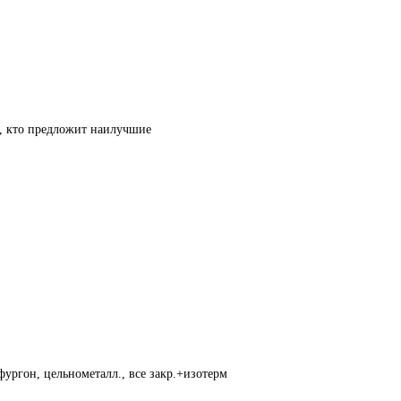
т, кто предложит наилучшие
фургон, цельнометалл., все закр.+изотерм