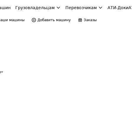
ашин
Грузовладельцам
Перевозчикам
АТИ-Доки
А
Ваши машины
Добавить машину
Заказы
рт