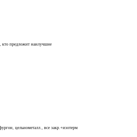
т, кто предложит наилучшие
фургон, цельнометалл., все закр.+изотерм